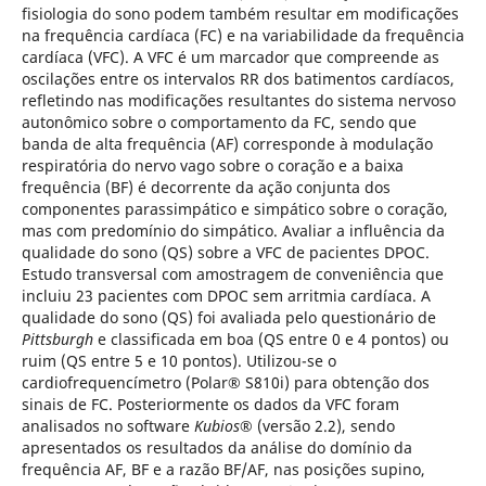
fisiologia do sono podem também resultar em modificações
na frequência cardíaca (FC) e na variabilidade da frequência
cardíaca (VFC). A VFC é um marcador que compreende as
oscilações entre os intervalos RR dos batimentos cardíacos,
refletindo nas modificações resultantes do sistema nervoso
autonômico sobre o comportamento da FC, sendo que
banda de alta frequência (AF) corresponde à modulação
respiratória do nervo vago sobre o coração e a baixa
frequência (BF) é decorrente da ação conjunta dos
componentes parassimpático e simpático sobre o coração,
mas com predomínio do simpático. Avaliar a influência da
qualidade do sono (QS) sobre a VFC de pacientes DPOC.
Estudo transversal com amostragem de conveniência que
incluiu 23 pacientes com DPOC sem arritmia cardíaca. A
qualidade do sono (QS) foi avaliada pelo questionário de
Pittsburgh
e classificada em boa (QS entre 0 e 4 pontos) ou
ruim (QS entre 5 e 10 pontos). Utilizou-se o
cardiofrequencímetro (Polar® S810i) para obtenção dos
sinais de FC. Posteriormente os dados da VFC foram
analisados no software
Kubios
® (versão 2.2), sendo
apresentados os resultados da análise do domínio da
frequência AF, BF e a razão BF/AF, nas posições supino,