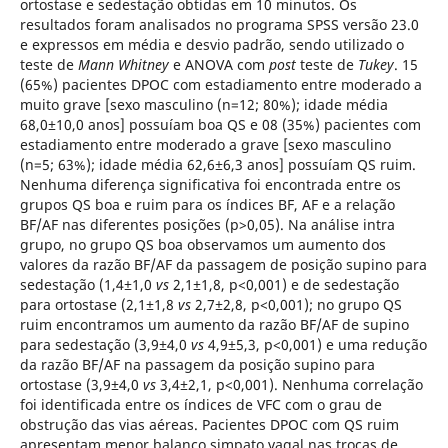
ortostase e sedestação obtidas em 10 minutos. Os
resultados foram analisados no programa SPSS versão 23.0
e expressos em média e desvio padrão, sendo utilizado o
teste de
Mann Whitney
e ANOVA com
post
teste de
Tukey
. 15
(65%) pacientes DPOC com estadiamento entre moderado a
muito grave [sexo masculino (n=12; 80%); idade média
68,0±10,0 anos] possuíam boa QS e 08 (35%) pacientes com
estadiamento entre moderado a grave [sexo masculino
(n=5; 63%); idade média 62,6±6,3 anos] possuíam QS ruim.
Nenhuma diferença significativa foi encontrada entre os
grupos QS boa e ruim para os índices BF, AF e a relação
BF/AF nas diferentes posições (p>0,05). Na análise intra
grupo, no grupo QS boa observamos um aumento dos
valores da razão BF/AF da passagem de posição supino para
sedestação (1,4±1,0
vs
2,1±1,8, p<0,001) e de sedestação
para ortostase (2,1±1,8
vs
2,7±2,8, p<0,001); no grupo QS
ruim encontramos um aumento da razão BF/AF de supino
para sedestação (3,9±4,0
vs
4,9±5,3, p<0,001) e uma redução
da razão BF/AF na passagem da posição supino para
ortostase (3,9±4,0
vs
3,4±2,1, p<0,001). Nenhuma correlação
foi identificada entre os índices de VFC com o grau de
obstrução das vias aéreas.
Pacientes DPOC com QS ruim
apresentam menor balanço simpato vagal nas trocas de