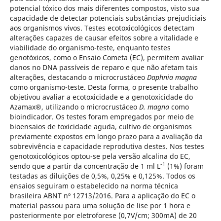
potencial tóxico dos mais diferentes compostos, visto sua
capacidade de detectar potenciais substâncias prejudiciais
aos organismos vivos. Testes ecotoxicológicos detectam
alterações capazes de causar efeitos sobre a vitalidade e
viabilidade do organismo-teste, enquanto testes
genotóxicos, como o Ensaio Cometa (EC), permitem avaliar
danos no DNA passíveis de reparo e que não afetam tais
alterações, destacando o microcrustáceo
Daphnia magna
como organismo-teste. Desta forma, o presente trabalho
objetivou avaliar a ecotoxicidade e a genotoxicidade do
Azamax®, utilizando o microcrustáceo
D. magna
como
bioindicador. Os testes foram empregados por meio de
bioensaios de toxicidade aguda, cultivo de organismos
previamente expostos em longo prazo para a avaliação da
sobrevivência e capacidade reprodutiva destes. Nos testes
genotoxicológicos optou-se pela versão alcalina do EC,
-1
sendo que a partir da concentração de 1 ml L
(1%) foram
testadas as diluições de 0,5%, 0,25% e 0,125%. Todos os
ensaios seguiram o estabelecido na norma técnica
brasileira ABNT nº 12713/2016. Para a aplicação do EC o
material passou para uma solução de lise por 1 hora e
posteriormente por eletroforese (0,7V/cm; 300mA) de 20