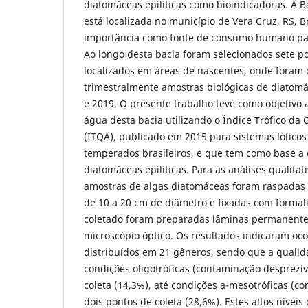
diatomáceas epilíticas como bioindicadoras. A B
está localizada no município de Vera Cruz, RS, B
importância como fonte de consumo humano par
Ao longo desta bacia foram selecionados sete 
localizados em áreas de nascentes, onde foram 
trimestralmente amostras biológicas de diatomác
e 2019. O presente trabalho teve como objetivo 
água desta bacia utilizando o Índice Trófico da
(ITQA), publicado em 2015 para sistemas lóticos
temperados brasileiros, e que tem como base 
diatomáceas epilíticas. Para as análises qualitati
amostras de algas diatomáceas foram raspadas 
de 10 a 20 cm de diâmetro e fixadas com formal
coletado foram preparadas lâminas permanente
microscópio óptico. Os resultados indicaram oco
distribuídos em 21
gêneros, sendo que a qualid
condições oligotróficas (contaminação desprezí
coleta (14,3%), até condições a-mesotróficas (c
dois pontos de coleta (28,6%). Estes altos níve