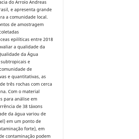
acia do Arroio Andreas
rasil, e apresenta grande
a a comunidade local.
pontos de amostragem
coletadas
eas epilíticas entre 2018
avaliar a qualidade da
 Qualidade da Água
 subtropicais e
a comunidade de
vas e quantitativas, as
de três rochas com cerca
ina. Com o material
s para análise em
rrência de 38 táxons
ade da água variou de
vel) em um ponto de
ontaminação forte), em
is de contaminação podem