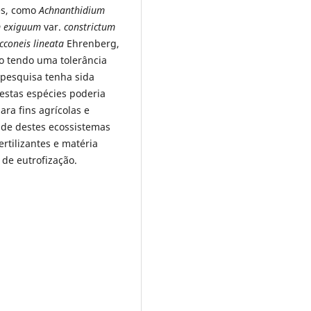
es, como
Achnanthidium
m exiguum
var.
constrictum
cconeis lineata
Ehrenberg,
mo tendo uma tolerância
 pesquisa tenha sida
estas espécies poderia
ra fins agrícolas e
ade destes ecossistemas
ertilizantes e matéria
 de eutrofização.