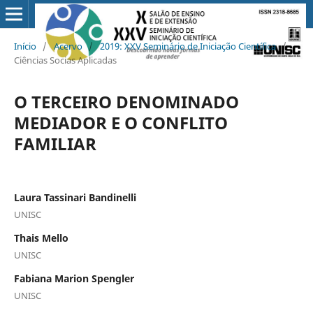
Início
/
Acervo
/
2019: XXV Seminário de Iniciação Científica
/
Ciências Socias Aplicadas
O TERCEIRO DENOMINADO
MEDIADOR E O CONFLITO
FAMILIAR
Laura Tassinari Bandinelli
UNISC
Thais Mello
UNISC
Fabiana Marion Spengler
UNISC