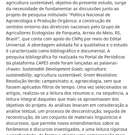
agricultura sustentável, objetivo do presente estudo, surge
da necessidade de fundamentar as discussões junto ao
projeto de pesquisa intitulado “Política Nacional de
Agroecologia e Produção Orgânica: a construção de
sentidos entorno das diretrizes nacionais pelo Grupo de
Agricultores Ecologistas de Forqueta, Arroio do Meio, RS,
Brasil”, que conta com apoio do CNPq por meio do Edital
Universal. A abordagem adotada foi a qualitativa e o estudo
é caracterizado como bibliográfico e documental. A
pesquisa bibliográfica foi realizada no Portal de Periódicos
da plataforma CAPES onde foram lançadas as palavras-
chaves:
Sustain
able Development Goals
;
agriculture;
sustainability
; agricultura sustentável;
Green Revolution;
Revolução Verde; campesinato; e, agroecologia, sem que
fossem aplicados filtros de tempo. Uma vez selecionados os
artigos, realizou-se a leitura dos resumos e, na sequência, a
leitura integral daqueles que mais se aproximavam dos
objetivos do projeto. As análises levaram em consideração a
análise textual, um processo de desconstrução, seguida de
reconstrução, de um conjunto de materiais linguísticos e
discursivos, que permite novos entendimentos sobre os
fenômenos e discursos investigados, e uma leitura rigorosa