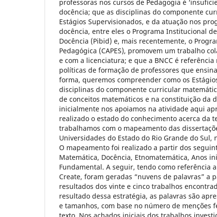
professoras nos cursos de Pedagogia é ‘insuficie
docência; que as disciplinas do componente cur
Estágios Supervisionados, e da atuação nos pro
docência, entre eles o Programa Institucional de
Docência (Pibid) e, mais recentemente, o Progr
Pedagógica (CAPES), promovem um trabalho cola
e com a licenciatura; e que a BNCC é referência
políticas de formação de professores que ensi
forma, queremos compreender como os Estágios
disciplinas do componente curricular matemáti
de conceitos matemáticos e na constituição da d
inicialmente nos apoiamos na atividade aqui ap
realizado o estado do conhecimento acerca da t
trabalhamos com o mapeamento das dissertaçõe
Universidades do Estado do Rio Grande do Sul, n
O mapeamento foi realizado a partir dos seguint
Matemática, Docência, Etnomatemática, Anos ini
Fundamental. A seguir, tendo como referência 
Create, foram geradas “nuvens de palavras” a pa
resultados dos vinte e cinco trabalhos encontra
resultado dessa estratégia, as palavras são apr
e tamanhos, com base no número de menções f
texto. Nos achados iniciais dos trabalhos invest