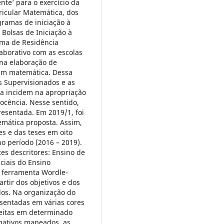
nte’ para o exercício da
ricular Matemática, dos
gramas de iniciação à
 Bolsas de Iniciação à
ama de Residência
borativo com as escolas
 na elaboração de
nam matemática. Dessa
 Supervisionados e as
ca incidem na apropriação
ocência. Nesse sentido,
resentada. Em 2019/1, foi
emática proposta. Assim,
s e das teses em oito
o período (2016 – 2019).
es descritores: Ensino de
ciais do Ensino
a ferramenta Wordle-
rtir dos objetivos e dos
dos. Na organização do
esentadas em várias cores
eitas em determinado
igativos mapeados, as