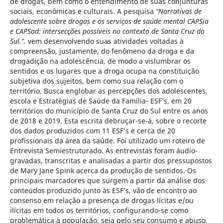
de drogas, bem como o entendimento de suas conjunturas
sociais, econômicas e culturais. A pesquisa
“Narrativas de
adolescente sobre drogas e os serviços de saúde mental CAPSia
e CAPSad: intersecções possíveis no contexto de Santa Cruz do
Sul.”,
vem desenvolvendo suas atividades voltadas à
compreensão, justamente, do fenômeno da droga e da
drogadição na adolescência, de modo a vislumbrar os
sentidos e os lugares que a droga ocupa na constituição
subjetiva dos sujeitos, bem como sua relação com o
território. Busca englobar as percepções dos adolescentes,
escola e Estratégias de Saúde da Família- ESF’s, em 20
territórios do município de Santa Cruz do Sul entre os anos
de 2018 e 2019. Esta escrita debruçar-se-á, sobre o recorte
dos dados produzidos com 11 ESF’s e cerca de 20
profissionais da área da saúde. Foi utilizado um roteiro de
Entrevista Semiestruturado. As entrevistas foram áudio-
gravadas, transcritas e analisadas a partir dos pressupostos
de Mary Jane Spink acerca da produção de sentidos. Os
principais marcadores que surgem a partir da análise dos
conteúdos produzido junto às ESF’s, vão de encontro ao
consenso em relação a presença de drogas lícitas e/ou
ilícitas em todos os territórios, configurando-se como
problemática à população, seja pelo seu consumo e abuso,