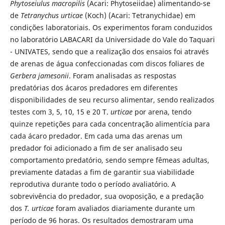
Phytoseiulus macropilis
(Acari: Phytoseiidae) alimentando-se
de
Tetranychus urticae
(Koch) (Acari: Tetranychidae) em
condições laboratoriais. Os experimentos foram conduzidos
no laboratório LABACARI da Universidade do Vale do Taquari
- UNIVATES, sendo que a realização dos ensaios foi através
de arenas de água confeccionadas com discos foliares de
Gerbera jamesonii
. Foram analisadas as respostas
predatórias dos ácaros predadores em diferentes
disponibilidades de seu recurso alimentar, sendo realizados
testes com 3, 5, 10, 15 e 20 T.
urticae
por arena, tendo
quinze repetições para cada concentração alimentícia para
cada ácaro predador. Em cada uma das arenas um
predador foi adicionado a fim de ser analisado seu
comportamento predatório, sendo sempre fêmeas adultas,
previamente datadas a fim de garantir sua viabilidade
reprodutiva durante todo o período avaliatório. A
sobrevivência do predador, sua ovoposição, e a predação
dos
T. urticae
foram avaliados diariamente durante um
período de 96 horas. Os resultados demostraram uma