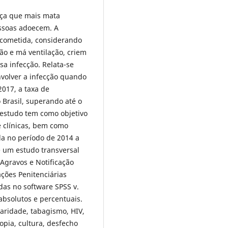
nça que mais mata
ssoas adoecem. A
acometida, considerando
o e má ventilação, criem
a infecção. Relata-se
volver a infecção quando
017, a taxa de
Brasil, superando até o
 estudo tem como objetivo
e clínicas, bem como
da no período de 2014 a
é um estudo transversal
Agravos e Notificação
ções Penitenciárias
das no software SPSS v.
bsolutos e percentuais.
laridade, tabagismo, HIV,
opia, cultura, desfecho