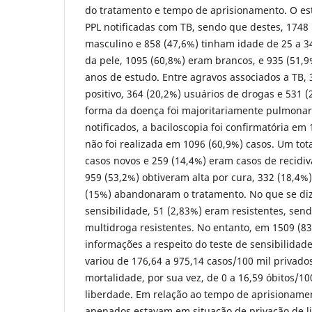
do tratamento e tempo de aprisionamento. O e
PPL notificadas com TB, sendo que destes, 1748
masculino e 858 (47,6%) tinham idade de 25 a 34
da pele, 1095 (60,8%) eram brancos, e 935 (51,9
anos de estudo. Entre agravos associados a TB,
positivo, 364 (20,2%) usuários de drogas e 531 
forma da doença foi majoritariamente pulmonar
notificados, a baciloscopia foi confirmatória em 
não foi realizada em 1096 (60,9%) casos. Um tot
casos novos e 259 (14,4%) eram casos de recidi
959 (53,2%) obtiveram alta por cura, 332 (18,4%)
(15%) abandonaram o tratamento. No que se diz 
sensibilidade, 51 (2,83%) eram resistentes, send
multidroga resistentes. No entanto, em 1509 (8
informações a respeito do teste de sensibilidade
variou de 176,64 a 975,14 casos/100 mil privados
mortalidade, por sua vez, de 0 a 16,59 óbitos/10
liberdade. Em relação ao tempo de aprisionamen
apenados estavam em situação de privação de l