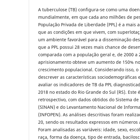
A tuberculose (TB) configura-se como uma doe
mundialmente, em que cada ano milhões de pe
População Privada de Liberdade (PPL) é a mais 
que as condições em que vivem, com superlotaçã
um ambiente favorável para a disseminação dess
que a PPL possui 28 vezes mais chance de desen
comparada com a população geral e, de 2000 a 2
aprisionamento obteve um aumento de 150% no 
crescimento populacional. Considerando isso, o
descrever as características sociodemográficas 
avaliar os indicadores de TB da PPL diagnostica
2018 no estado do Rio Grande do Sul (RS). Este 
retrospectivo, com dados obtidos do Sistema de 
(SINAN) e do Levantamento Nacional de Informa
(INFOPEN). As análises descritivas foram realiza
20, sendo os resultados expressos em números a
Foram analisadas as variáveis: idade, sexo, esco
raça, forma da doença, tipo de entrada, bacilosc