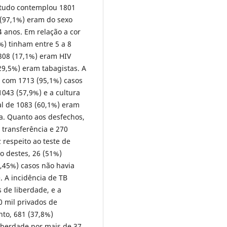
studo contemplou 1801
 (97,1%) eram do sexo
 anos. Em relação a cor
%) tinham entre 5 a 8
 308 (17,1%) eram HIV
(29,5%) eram tabagistas. A
 com 1713 (95,1%) casos
1043 (57,9%) e a cultura
al de 1083 (60,1%) eram
va. Quanto aos desfechos,
 transferência e 270
respeito ao teste de
o destes, 26 (51%)
3,45%) casos não havia
. A incidência de TB
 de liberdade, e a
0 mil privados de
to, 681 (37,8%)
iberdade por mais de 37