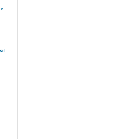
de
sil