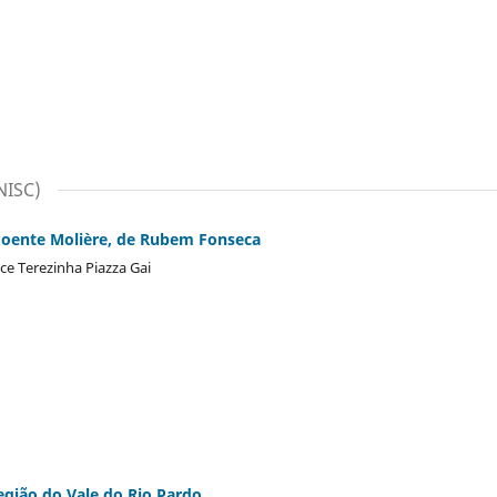
NISC)
doente Molière, de Rubem Fonseca
ce Terezinha Piazza Gai
região do Vale do Rio Pardo